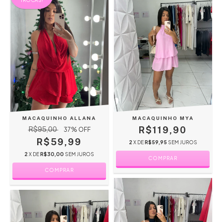
TROCAS!
MACAQUINHO ALLANA
MACAQUINHO MYA
R$119,90
R$95,00
37
% OFF
R$59,99
2
X DE
R$59,95
SEM JUROS
2
X DE
R$30,00
SEM JUROS
COMPRAR
COMPRAR