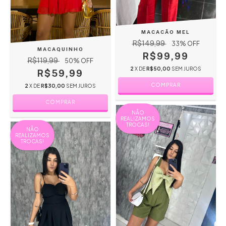
MACACÃO MEL
R$149,99
33
% OFF
MACAQUINHO
R$99,99
R$119,99
50
% OFF
2
X DE
R$50,00
SEM JUROS
R$59,99
COMPRAR
2
X DE
R$30,00
SEM JUROS
COMPRAR
NÃO
REALIZAMOS
TROCAS!
NÃO
REALIZAMOS
TROCAS!