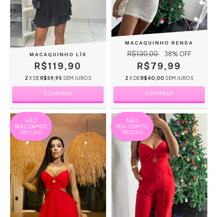
MACAQUINHO RENDA
R$130,00
38
% OFF
MACAQUINHO LÍS
R$119,90
R$79,99
2
X DE
R$59,95
SEM JUROS
2
X DE
R$40,00
SEM JUROS
COMPRAR
COMPRAR
NÃO
NÃO
REALIZAMOS
REALIZAMOS
TROCAS!
TROCAS!